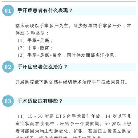
0
1
手汗症患者有什么表现？
临床表现以手掌多汗为主。除少数单纯手掌多汗外，常
伴发 3 种类型：
（1）手掌+足底；
（2）手掌+腋窝；
（3）手掌+足底+腋窝，同时伴发面部多汗少见。
0
2
手汗症患者怎么治疗？
开展胸腔镜下胸交感神经切断术治疗手汗症效果良好。
0
3
手术适应症有哪些？
（1）15～50 岁是 ETS 的手术最佳年龄，14 岁以下儿
童症状尚在变化中，应给予一个观察期。50 岁以上患
者可能因为胸主动脉硬化、扩张、甚至扭曲覆盖左胸交