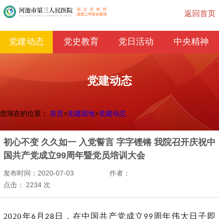
返回首页
党建动态
党史教育
党日活动
中央精神
党建动态
您现在的位置：
首页
>
党建园地
>
党建动态
初心不变 久久如一 入党誓言 字字铿锵 我院召开庆祝中
国共产党成立99周年暨党员培训大会
发布时间：2020-07-03
作者：
点击：
2234
次
2020年
月
日，在中国共产党成立
周年伟大日子即
6
28
99