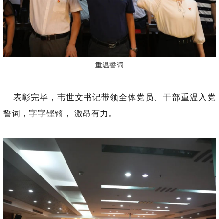
重温誓词
表彰完毕，韦世文书记带领全体党员、干部重温入党
誓词，字字铿锵， 激昂有力。