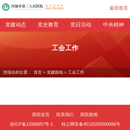
返回首页
党建动态
党史教育
党日活动
中央精神
工会工作
您现在的位置：
首页
>
党建园地
>
工会工作
医院首页
联系我们
医院新闻
桂ICP备12006657号-1
桂公网安备45120202000086号