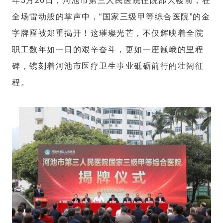
年3月26日，河池市第三人民医院住院部大楼前，在
全场雷动般的掌声中，“国家三级甲等综合医院”的金
字牌匾被郑重揭开！这璀璨光芒，不仅辉映着全院
职工数年如一日的艰辛奋斗，更如一座巍峨的里程
碑，镌刻着河池市医疗卫生事业砥砺前行的壮阔征
程。