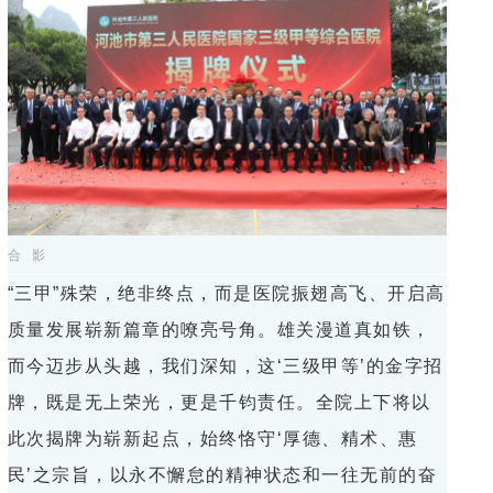
合 影
“三甲”殊荣，绝非终点，而是医院振翅高飞、开启高
质量发展崭新篇章的嘹亮号角。雄关漫道真如铁，
而今迈步从头越，我们深知，这‘三级甲等’的金字招
牌，既是无上荣光，更是千钧责任。全院上下将以
此次揭牌为崭新起点，始终恪守‘厚德、精术、惠
民’之宗旨，以永不懈怠的精神状态和一往无前的奋