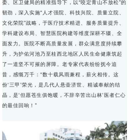
委、区卫健局的精准指导下，以“咬定青山不放松”的
韧劲，深入实施“人才强院、科技兴院、质量立院、
文化荣院”战略，于医疗技术精进、服务质量提升、
学科建设布局、智慧医院构建等维度深耕不辍、全
面发力。医院不断高质量发展，群众满意度持续攀
升，为护佑河池乃至桂西北地区人民生命健康筑起
了一道坚不可摧的屏障。老专家代表纷纷抚今追
昔，感慨万千：“数十载风雨兼程，薪火相传。这
份‘三甲’荣光，是几代人悬壶济世、精诚奉献的结
晶，是‘但愿苍生俱饱暖，不辞辛苦出山林’医者仁心
的最佳回响！”