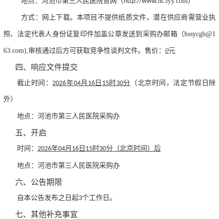
河池市第三人民医院官网
hc3yy.com
地点：
（http://www.
）
营业执
方式：网上下载。本项目不提供纸质文件，潜在供应商需
照、法定代表人身份证复印件加盖公章发送到采购办邮箱（hssycgb@1
63.com),审核通过后方可
0
获取竞争性谈判文件。售价：
元
四、响应文件提交
截止时间：
2026年04月16日
15时30分
（北京时间
，法定节假日除
外
）
河池市第三人民医院采购办
地点：
五、开启
时间：
2026年04月16日
15时30分
（北京时间）后
河池市第三人民医院采购办
地点：
六、公告期限
自本公告发布之日起3个工作日。
七、其他补充事宜