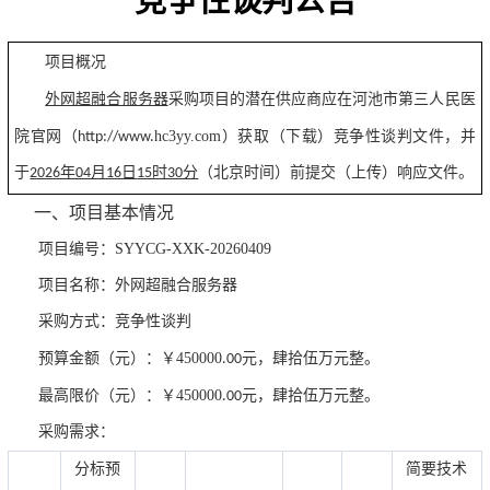
竞争性谈判公告
项目概况
河池市第三人民医
外网超融合服务器
采购项目的潜在供应商应在
院官网
hc3yy.com
（http://www.
）获取（下载）竞争性谈判文件，并
于
2026年04月16日
15时30分
（北京时间）前提交（上传）
响应
文件
。
一、项目基本情况
SYYCG-XXK-20260409
项目编号：
项目名称：
外网超融合服务器
采购方式：竞争性谈判
450000
预算金额
（元）
：
￥
.00元，肆拾伍万元整。
450000
最高限价（
元
）：
￥
.00元，
肆拾伍万元整。
采购需求：
分标预
简要技术