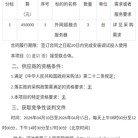
分标
算
序号
标的的名称
数量
单位
需求或者
（元）
服务要求
1
450000
1
外网超融合
3
台
详见采购
服务器
需求
合同履行期限：
签订合同之日起20日内完成安装调试投入使用
□ 是☑ 否
本项目（
）接受联合体。
二、供应商的资格条件：
1.满足《中华人民共和国政府采购法》第二十二条规定；
2
.落实政府采购政策需满足的资格要求：
无
3.本项目的特定资格要求：
无
三、获取竞争性谈判文件
5
时间：
2026年04月10日至2026年04月1
日
，每天上午
08时00分至12
时00分
，下午
14时30分至17时30分
（北京时间）